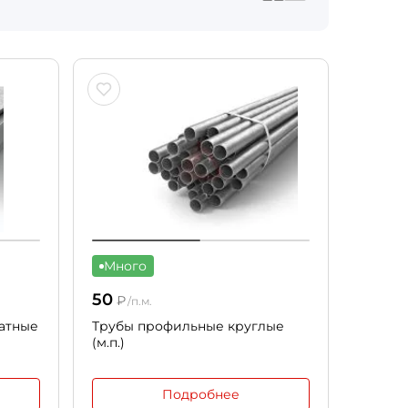
Много
50
₽
/п.м.
атные
Трубы профильные круглые
(м.п.)
Подробнее