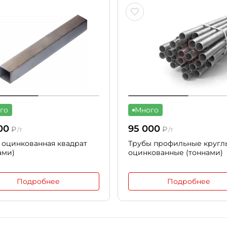
го
Много
00
95 000
₽
₽
/т
/т
 оцинкованная квадрат
Трубы профильные кругл
ами)
оцинкованные (тоннами)
Подробнее
Подробнее