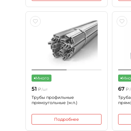
Много
Мно
51
67
₽
₽
/шт
/
Трубы профильные
Труба
прямоугольные (м.п.)
прямо
Подробнее