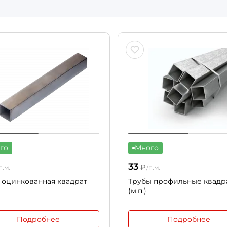
го
Много
33
₽
п.м.
/п.м.
 оцинкованная квадрат
Трубы профильные квадр
(м.п.)
Подробнее
Подробнее