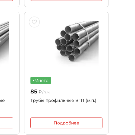
Много
85
₽
/п.м.
ые
Трубы профильные ВГП (м.п.)
Подробнее