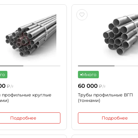
го
Много
00
60 000
₽
₽
/т
/т
ы профильные круглые
Трубы профильные ВГП
ами)
(тоннами)
Подробнее
Подробнее