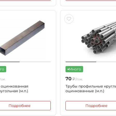
го
Много
70
₽
п.м.
/п.м.
 оцинкованная
Трубы профильные кругл
угольная (м.п.)
оцинкованные (м.п.)
Подробнее
Подробнее