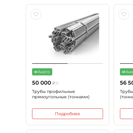
Много
Мно
50 000
56 5
₽
/т
Трубы профильные
Труб
прямоугольные (тоннами)
(тонн
Подробнее