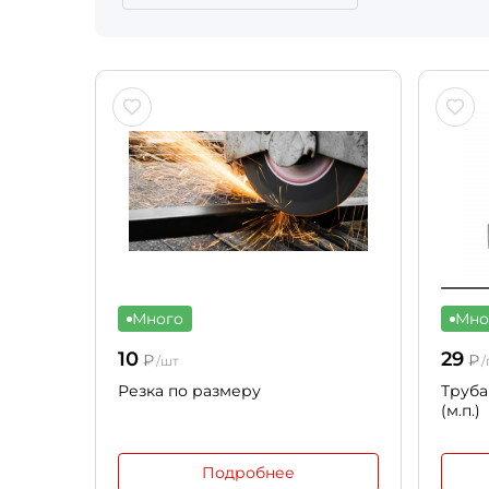
Много
Мно
10
29
₽
₽
/шт
/
Резка по размеру
Труба
(м.п.)
Подробнее