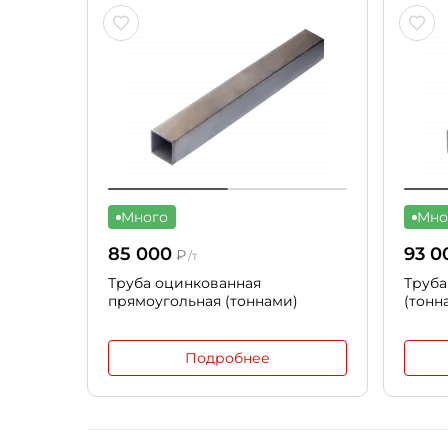
Много
Мно
85 000
93 0
₽
/т
Труба оцинкованная
Труба
прямоугольная (тоннами)
(тонн
Подробнее