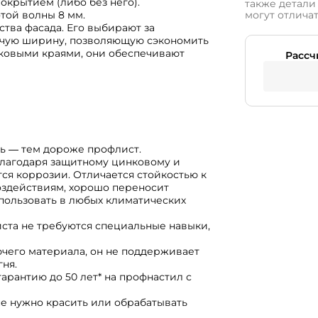
окрытием (либо без него).
также детали 
той волны 8 мм.
могут отличат
ства фасада. Его выбирают за
очую ширину, позволяющую сэкономить
ковыми краями, они обеспечивают
Рассч
ль ― тем дороже профлист.
Благодаря защитному цинковому и
я коррозии. Отличается стойкостью к
оздействиям, хорошо переносит
пользовать в любых климатических
ста не требуются специальные навыки,
ючего материала, он не поддерживает
ня.
арантию до 50 лет* на профнастил с
не нужно красить или обрабатывать