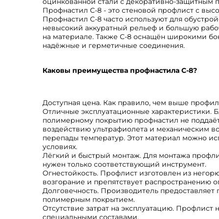
оцинкованной стали с декоративно-защитным п
Профнастил С-8 - это стеновой профлист с высо
Профнастил С-8 часто используют для обустрой
невысокий аккуратный рельеф и большую раб
на материале. Также С-8 оснащён широкими бо
надёжные и герметичные соединения.
Каковы преимущества профнастила С-8?
Доступная цена. Как правило, чем выше профи
Отличные эксплуатационные характеристики. 
полимерному покрытию профнастил не поддаётс
воздействию ультрафиолета и механическим в
перепады температур. Этот материал можно ис
условиях.
Лёгкий и быстрый монтаж. Для монтажа профли
нужен только соответствующий инструмент.
Огнестойкость. Профлист изготовлен из негор
возгорание и препятствует распространению ог
Долговечность. Производитель предоставляет г
полимерным покрытием.
Отсутствие затрат на эксплуатацию. Профлист 
специальными составами.