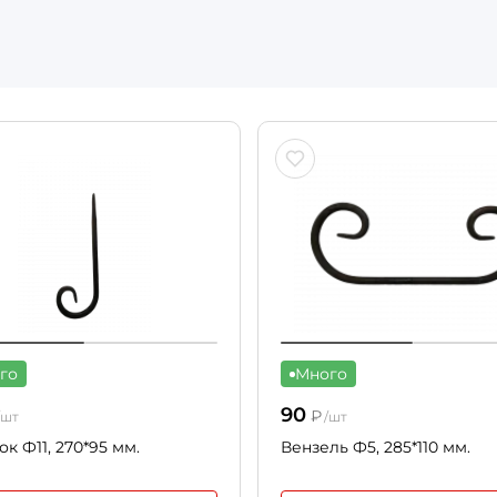
го
Много
90
₽
/шт
/шт
ок Ф11, 270*95 мм.
Вензель Ф5, 285*110 мм.