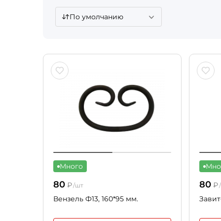
По умолчанию
Много
Мно
80
80
₽
₽
/шт
Вензель Ф13, 160*95 мм.
Завит