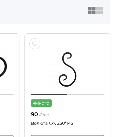
Много
90
₽
/шт
Волюта Ф7, 250*145