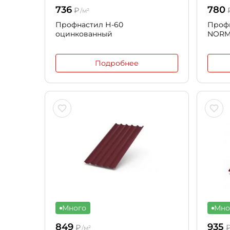
736
780
₽
/м²
Профнастил Н-60
Проф
оцинкованный
NOR
Подробнее
Много
Мно
849
935
₽
/м²