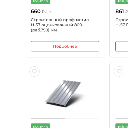
Много
Мно
660
861
₽
/шт
Строительный профнастил
Стро
Н-57 оцинкованный 800
Н-57 
(раб.750) мм
Подробнее
Много
Мно