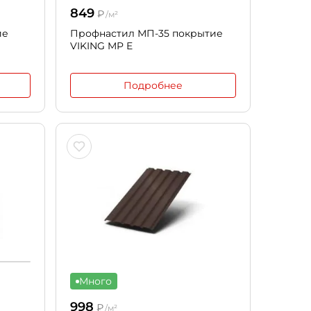
849
₽
/м²
ие
Профнастил МП-35 покрытие
VIKING MP E
Подробнее
Много
998
₽
/м²