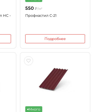
550
₽
/м²
 НС -
Профнастил С-21
Подробнее
Много