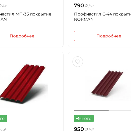
790
₽
₽
/м²
/м²
настил МП-35 покрытие
Профнастил С-44 покрыт
MAN
NORMAN
Подробнее
Подробнее
го
Много
950
₽
₽
/м²
/м²