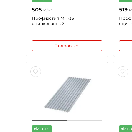
505
519
₽
₽
/м²
Профнастил МП-35
Профн
оцинкованный
оцин
Подробнее
Много
Мно