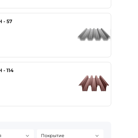
Н - 57
Н - 114
я
Покрытие