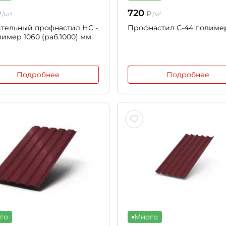
720
₽
₽
/шт
/м²
тельный профнастил НС -
Профнастил С-44 полиме
лимер 1060 (раб.1000) мм
Подробнее
Подробнее
го
Много