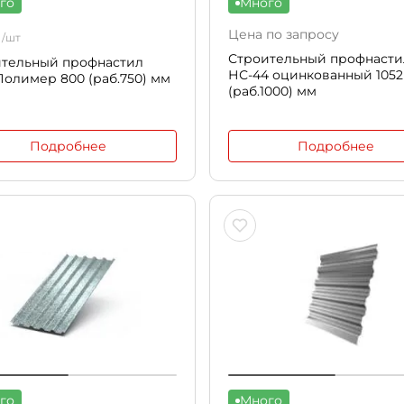
го
Много
Цена по запросу
₽
/шт
Строительный профнасти
ительный профнастил
НС-44 оцинкованный 1052
Полимер 800 (раб.750) мм
(раб.1000) мм
Подробнее
Подробнее
го
Много