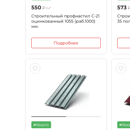
550
573
₽
/м²
Строительный профнастил С-21
Строи
оцинкованный 1055 (раб.1000)
35 по
мм.
Подробнее
Много
Мно