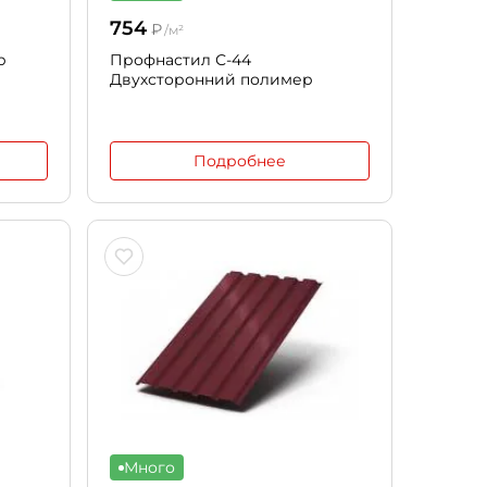
754
₽
/м²
р
Профнастил С-44
Двухсторонний полимер
Подробнее
Много