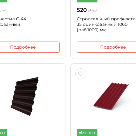
520
₽
/м²
/м²
астил С-44
Строительный профнастил
кованный
35 оцинкованный 1060
(раб.1000) мм
Подробнее
Подробнее
го
Много