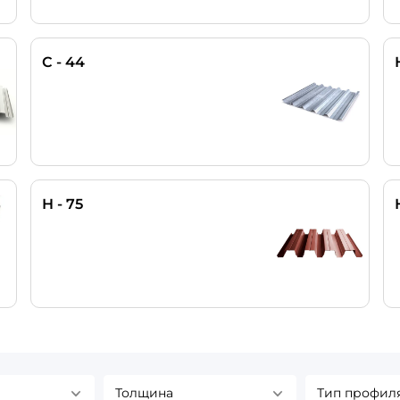
С - 44
Н - 75
Толщина
Тип профил