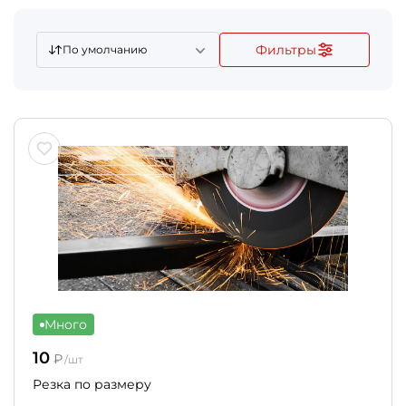
Фильтры
По умолчанию
Много
10
₽
/шт
Резка по размеру