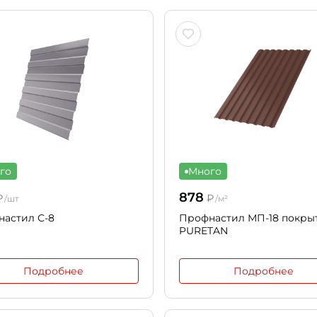
го
Много
878
₽
₽
/шт
/м²
астил С-8
Профнастил МП-18 покры
PURETAN
Подробнее
Подробнее