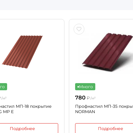
го
Много
780
₽
₽
/м²
/м²
астил МП-18 покрытие
Профнастил МП-35 покры
G MP E
NORMAN
Подробнее
Подробнее