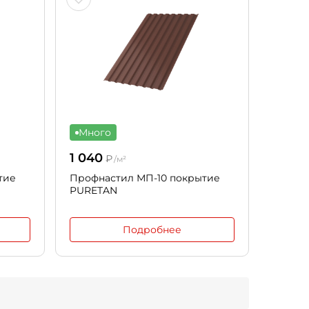
Много
1 040
₽
/м²
тие
Профнастил МП-10 покрытие
PURETAN
Подробнее