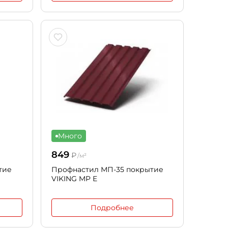
Много
849
₽
/м²
тие
Профнастил МП-35 покрытие
VIKING MP E
Подробнее