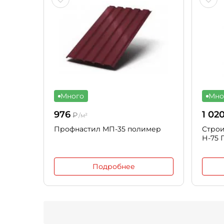
Много
Мно
976
1 02
₽
/м²
Профнастил МП-35 полимер
Стро
Н-75 
Подробнее