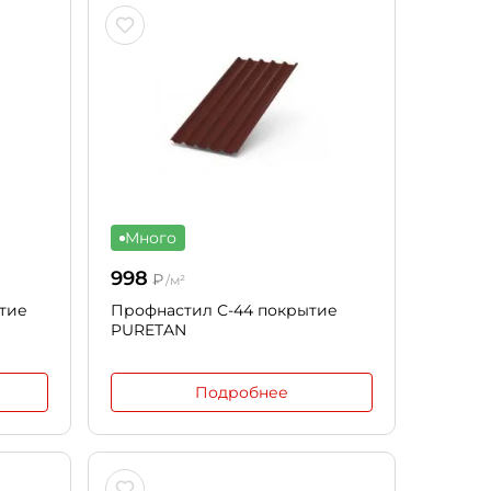
Много
998
₽
/м²
тие
Профнастил С-44 покрытие
PURETAN
Подробнее