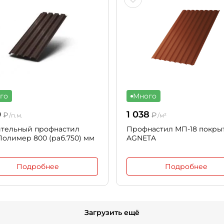
го
Много
0
1 038
₽
₽
/п.м.
/м²
ительный профнастил
Профнастил МП-18 покры
Полимер 800 (раб.750) мм
AGNETA
Подробнее
Подробнее
Загрузить ещё