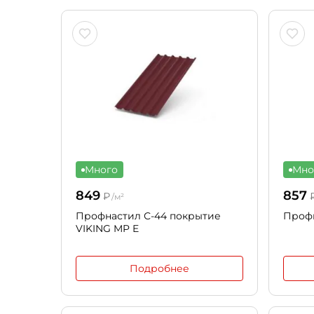
Много
Мно
849
857
₽
/м²
Профнастил С-44 покрытие
Профн
VIKING MP E
Подробнее