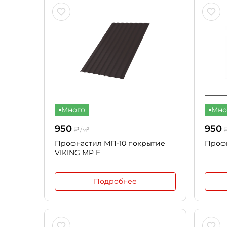
Много
Мно
950
950
₽
/м²
Профнастил МП-10 покрытие
Проф
VIKING MP E
Подробнее