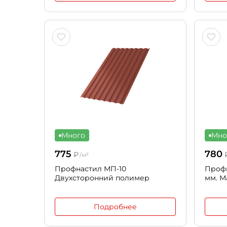
Много
Мно
775
780
₽
/м²
Профнастил МП-10
Профн
Двухсторонний полимер
мм. М
Подробнее