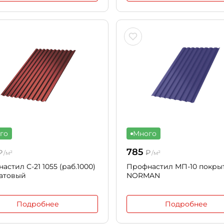
го
Много
785
₽
₽
/м²
/м²
астил С-21 1055 (раб.1000)
Профнастил МП-10 покры
атовый
NORMAN
Подробнее
Подробнее