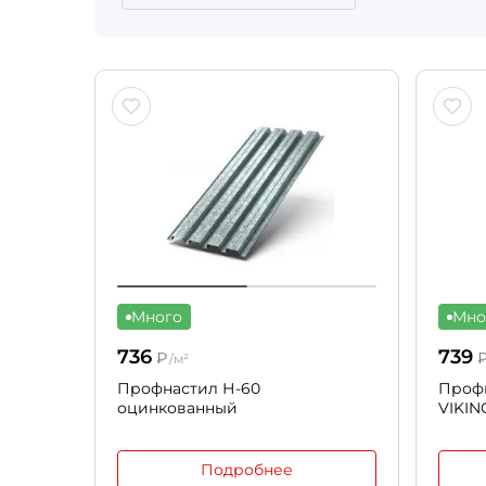
Много
Мно
736
739
₽
/м²
Профнастил Н-60
Профн
оцинкованный
VIKIN
Подробнее