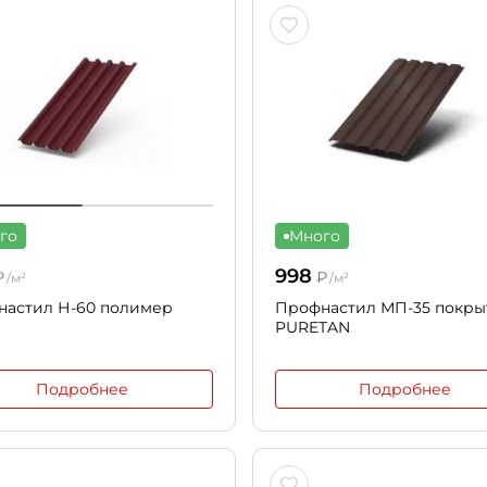
го
Много
998
₽
₽
/м²
/м²
настил Н-60 полимер
Профнастил МП-35 покры
PURETAN
Подробнее
Подробнее